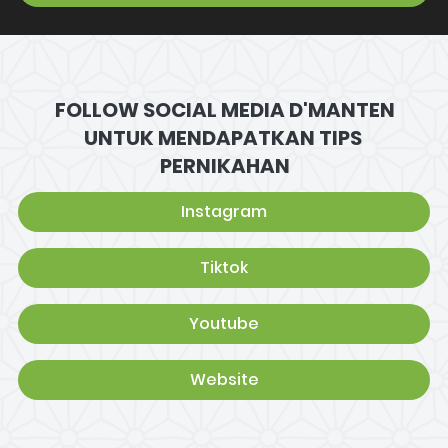
FOLLOW SOCIAL MEDIA D'MANTEN
UNTUK MENDAPATKAN TIPS 
PERNIKAHAN
Instagram
`
Tiktok
`
Youtube
`
Website
`