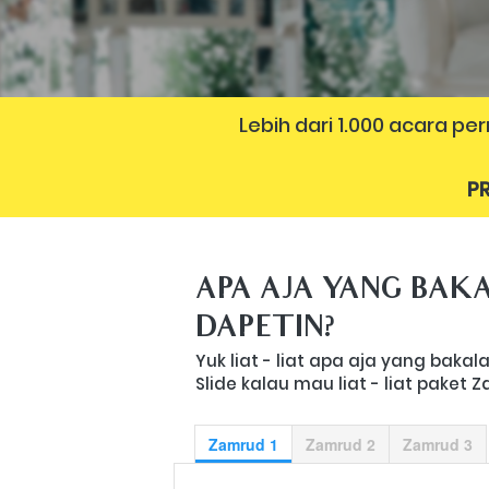
Lebih dari 1.000 acara p
PR
APA AJA YANG BAKA
DAPETIN?
Yuk liat - liat apa aja yang baka
Slide kalau mau liat - liat paket 
Zamrud 1
Zamrud 2
Zamrud 3