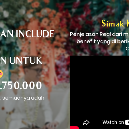
Simak 
AN INCLUDE 
Penjelasan Real dari 
benefit yang di ber
O
N UNTUK 
2.750.000
ng, semuanya udah 