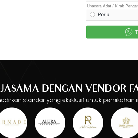
Upacara Adat / Kirab Pengan
Perlu
T
`
JASAMA DENGAN VENDOR F
dirkan standar yang eksklusif untuk pernikahan 