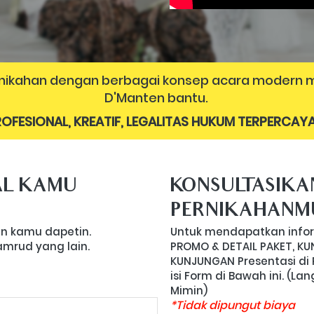
ernikahan dengan berbagai konsep acara modern m
D'Manten bantu. 
OFESIONAL, KREATIF, LEGALITAS HUKUM TERPERCAYA
L KAMU 
KONSULTASIKA
PERNIKAHANM
lan kamu dapetin.
Untuk mendapatkan inform
Zamrud yang lain.
PROMO & DETAIL PAKET, K
KUNJUNGAN Presentasi di 
isi Form di Bawah ini. (L
Mimin) 
*Tidak dipungut biaya