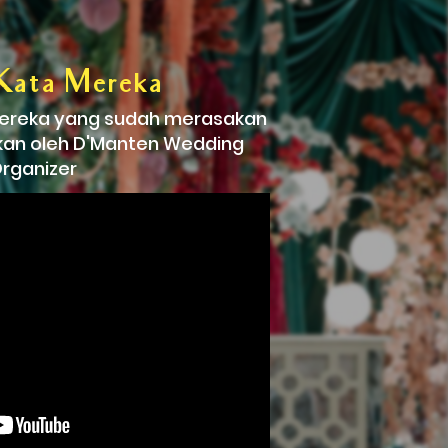
Kata Mereka
mereka yang sudah merasakan 
ikan oleh D'Manten Wedding 
rganizer