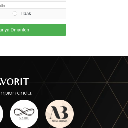
tin
Tidak
anya Dmanten
AVORIT
impian anda.