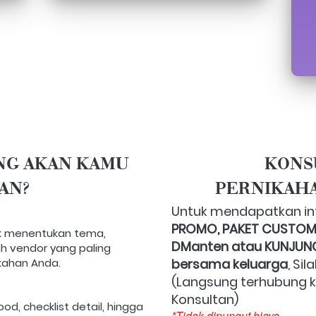
NG AKAN KAMU 
KONS
AN?
PERNIKAH
PROMO, PAKET CUSTOM,
uk menentukan tema, 
DManten atau KUNJUNG
 vendor yang paling 
kahan Anda. 
bersama keluarga
, Sil
(Langsung terhubung 
Konsultan) 
od, checklist detail, hingga 
*Tidak dipungut biaya