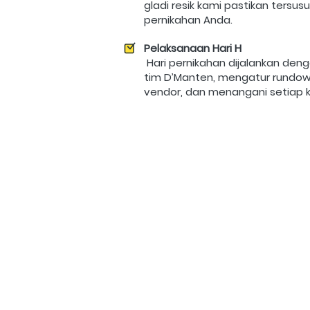
gladi resik kami pastikan tersusu
pernikahan Anda. 
Pelaksanaan Hari H
 Hari pernikahan dijalankan dengan koordinasi penuh oleh 
tim D’Manten, mengatur rundow
vendor, dan menangani setiap k