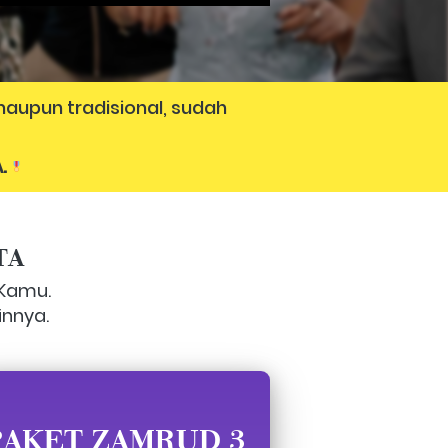
aupun tradisional, sudah 
. 
TA
Kamu.

innya.
PAKET ZAMRUD 3 