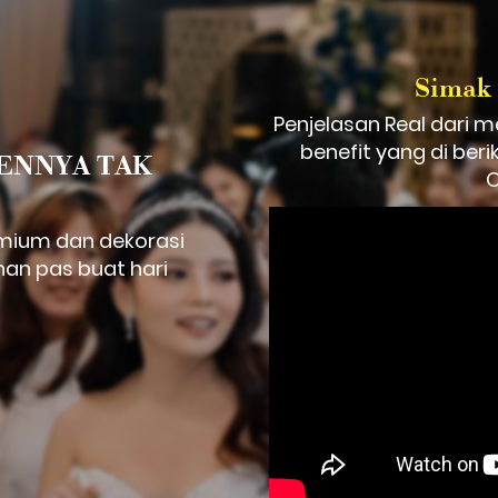
Simak
Penjelasan Real dari 
benefit yang di ber
ENNYA TAK 
O
mium dan dekorasi 
lihan pas buat hari 