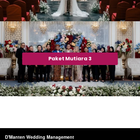
Paket Mutiara 3
`
D'Manten Wedding Management