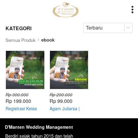
Terbaru
KATEGORI
ebook
Semua Produk
Rp 300.000
Rp 200.000
Rp 199.000
Rp 99.000
Registrasi Kelas
Agam Juliarsa |
Belajar Online |
ebook Menjadi
Bisnis Wedding
Jutawan Wedding
Profesional (vol.1)
Organizer
D'Manten Wedding Management
Berdiri sejak tahun 2015 dan telah 